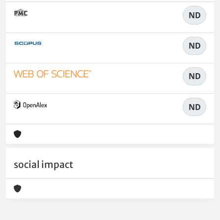
ND
ND
ND
ND
social impact