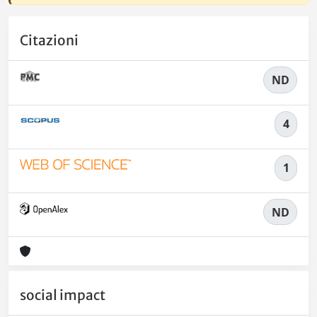
Citazioni
ND
4
1
ND
social impact