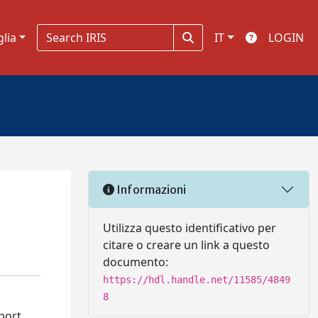
glia
IT
LOGIN
Informazioni
Utilizza questo identificativo per
citare o creare un link a questo
documento:
https://hdl.handle.net/11585/4849
8
port