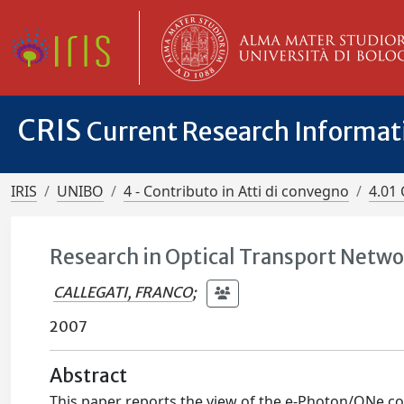
CRIS
Current Research Informa
IRIS
UNIBO
4 - Contributo in Atti di convegno
4.01 
Research in Optical Transport Netw
CALLEGATI, FRANCO
;
2007
Abstract
This paper reports the view of the e-Photon/ONe co