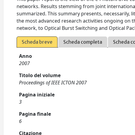
networks. Results stemming from joint international
summarized. This summary presents, necessarily, lit
the most advanced research activities ongoing on t
network, to Optical Burst Switching and Optical Pac
Scheda breve
Scheda completa
Scheda c
Anno
2007
Titolo del volume
Proceedings of IEEE ICTON 2007
Pagina iniziale
3
Pagina finale
6
Citazione