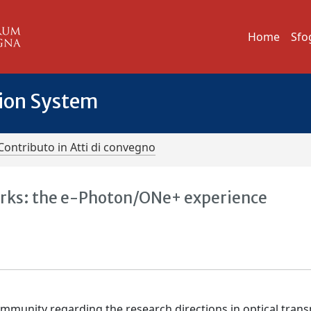
Home
Sfo
tion System
Contributo in Atti di convegno
orks: the e-Photon/ONe+ experience
mmunity regarding the research directions in optical trans