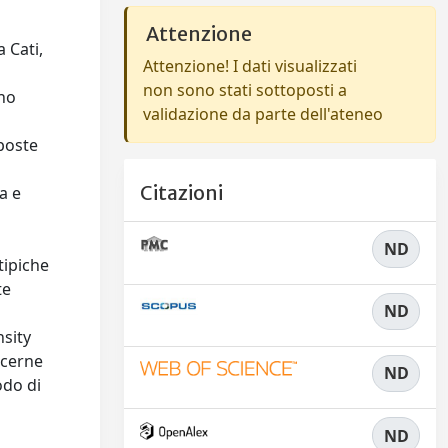
Attenzione
 Cati,
Attenzione! I dati visualizzati
non sono stati sottoposti a
ono
validazione da parte dell'ateneo
sposte
Citazioni
a e
ND
tipiche
te
ND
nsity
ncerne
ND
odo di
ND