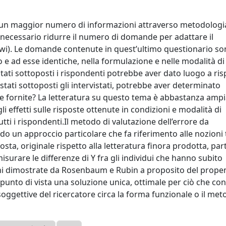
ate un maggior numero di informazioni attraverso metodologia
to necessario ridurre il numero di domande per adattare il
Cawi). Le domande contenute in quest’ultimo questionario s
e ad esse identiche, nella formulazione e nelle modalità di
stati sottoposti i rispondenti potrebbe aver dato luogo a ri
stati sottoposti gli intervistati, potrebbe aver determinato
te fornite? La letteratura su questo tema è abbastanza ampi
i effetti sulle risposte ottenute in condizioni e modalità di
tti i rispondenti.Il metodo di valutazione dell’errore da
o un approccio particolare che fa riferimento alle nozioni 
sta, originale rispetto alla letteratura finora prodotta, par
misurare le differenze di Y fra gli individui che hanno subito
ioni dimostrate da Rosenbaum e Rubin a proposito del prope
 punto di vista una soluzione unica, ottimale per ciò che co
soggettive del ricercatore circa la forma funzionale o il met