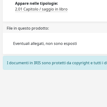
Appare nelle tipologie:
2.01 Capitolo / saggio in libro
File in questo prodotto:
Eventuali allegati, non sono esposti
I documenti in IRIS sono protetti da copyright e tutti i di
Powered by
IRIS
-
about IRIS
-
Utilizzo dei cookie
-