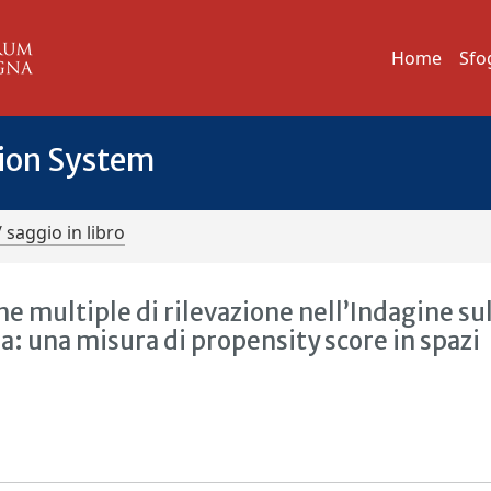
Home
Sfo
tion System
/ saggio in libro
he multiple di rilevazione nell’Indagine su
: una misura di propensity score in spazi