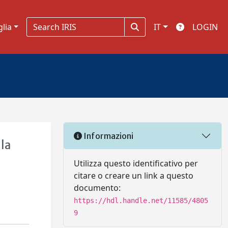
glia
IT
LOGIN
Informazioni
lla
Utilizza questo identificativo per
citare o creare un link a questo
documento:
https://hdl.handle.net/11585/4805
9