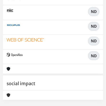
ND
ND
ND
ND
social impact