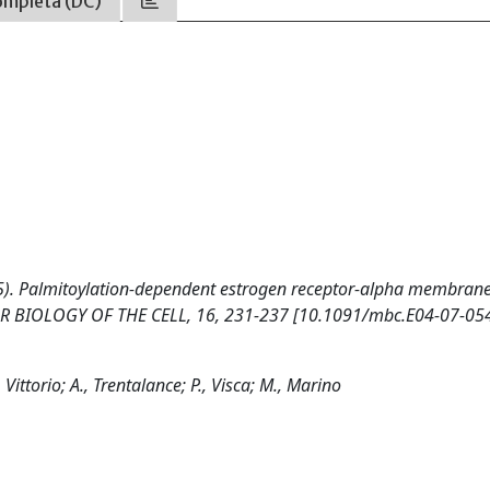
ompleta (DC)
 al. (2005). Palmitoylation-dependent estrogen receptor-alpha membran
ULAR BIOLOGY OF THE CELL, 16, 231-237 [10.1091/mbc.E04-07-054
 Vittorio; A., Trentalance; P., Visca; M., Marino