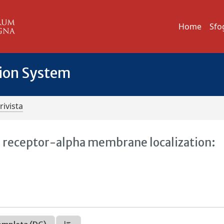
Home
Sfo
tion System
rivista
 receptor-alpha membrane localization: