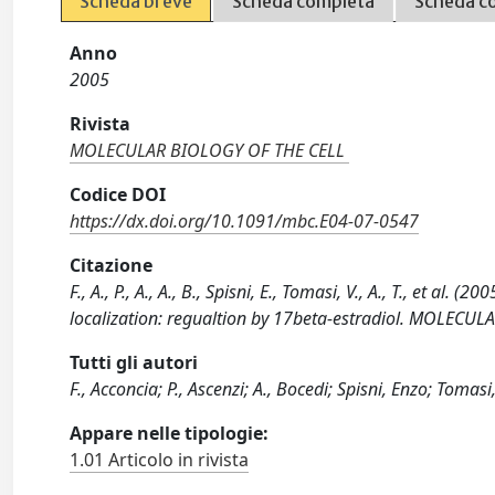
Scheda breve
Scheda completa
Scheda c
Anno
2005
Rivista
MOLECULAR BIOLOGY OF THE CELL
Codice DOI
https://dx.doi.org/10.1091/mbc.E04-07-0547
Citazione
F., A., P., A., A., B., Spisni, E., Tomasi, V., A., T., et
localization: regualtion by 17beta-estradiol. MOLEC
Tutti gli autori
F., Acconcia; P., Ascenzi; A., Bocedi; Spisni, Enzo; Tomasi,
Appare nelle tipologie:
1.01 Articolo in rivista