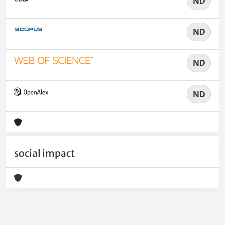
ND
ND
ND
ND
social impact