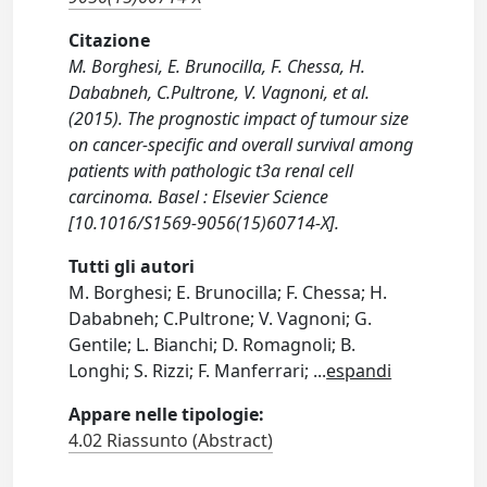
Citazione
M. Borghesi, E. Brunocilla, F. Chessa, H.
Dababneh, C.Pultrone, V. Vagnoni, et al.
(2015). The prognostic impact of tumour size
on cancer-specific and overall survival among
patients with pathologic t3a renal cell
carcinoma. Basel : Elsevier Science
[10.1016/S1569-9056(15)60714-X].
Tutti gli autori
M. Borghesi; E. Brunocilla; F. Chessa; H.
Dababneh; C.Pultrone; V. Vagnoni; G.
Gentile; L. Bianchi; D. Romagnoli; B.
Longhi; S. Rizzi; F. Manferrari;
...
espandi
Appare nelle tipologie:
4.02 Riassunto (Abstract)