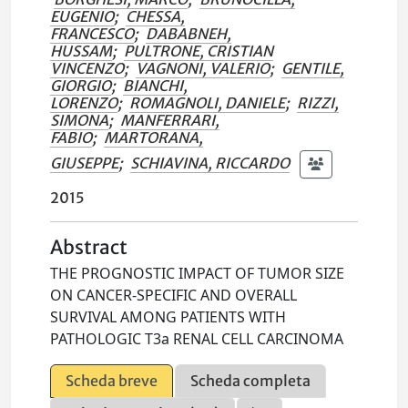
EUGENIO
;
CHESSA,
FRANCESCO
;
DABABNEH,
HUSSAM
;
PULTRONE, CRISTIAN
VINCENZO
;
VAGNONI, VALERIO
;
GENTILE,
GIORGIO
;
BIANCHI,
LORENZO
;
ROMAGNOLI, DANIELE
;
RIZZI,
SIMONA
;
MANFERRARI,
FABIO
;
MARTORANA,
GIUSEPPE
;
SCHIAVINA, RICCARDO
2015
Abstract
THE PROGNOSTIC IMPACT OF TUMOR SIZE
ON CANCER-SPECIFIC AND OVERALL
SURVIVAL AMONG PATIENTS WITH
PATHOLOGIC T3a RENAL CELL CARCINOMA
Scheda breve
Scheda completa