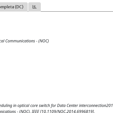
ompleta (DC)
cal Communications - (NOC)
cheduling in optical core switch for Data Center interconnection20
ications - (NOC). IEEE [10.1109/NOC.2014.6996819].