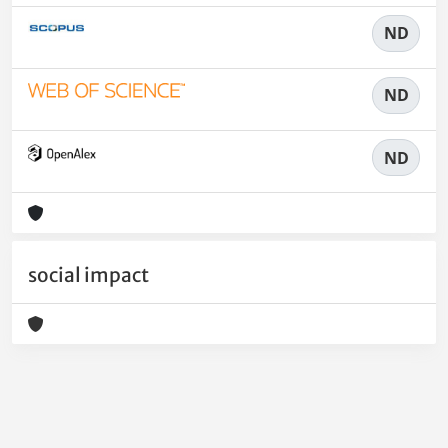
ND
ND
ND
social impact