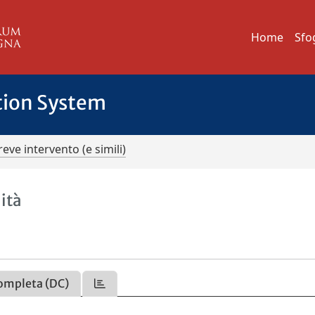
Home
Sfo
tion System
reve intervento (e simili)
ità
ompleta (DC)