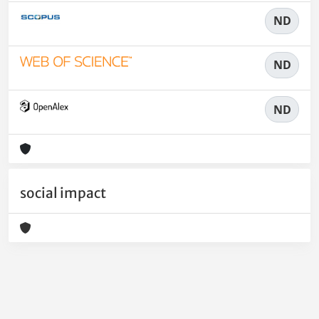
ND
ND
ND
social impact