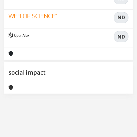
ND
ND
social impact