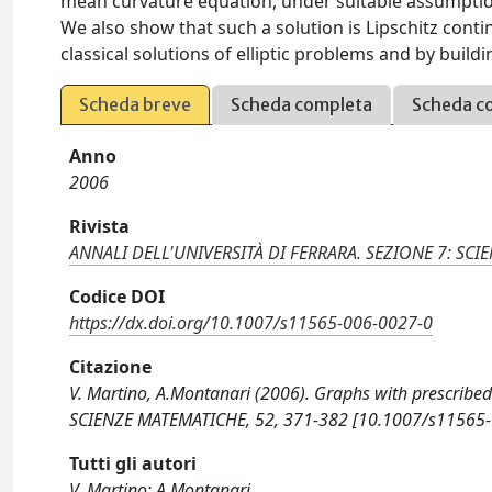
mean curvature equation, under suitable assumptio
We also show that such a solution is Lipschitz conti
classical solutions of elliptic problems and by build
Scheda breve
Scheda completa
Scheda c
Anno
2006
Rivista
ANNALI DELL'UNIVERSITÀ DI FERRARA. SEZIONE 7: SC
Codice DOI
https://dx.doi.org/10.1007/s11565-006-0027-0
Citazione
V. Martino, A.Montanari (2006). Graphs with prescribe
SCIENZE MATEMATICHE, 52, 371-382 [10.1007/s11565-
Tutti gli autori
V. Martino; A.Montanari