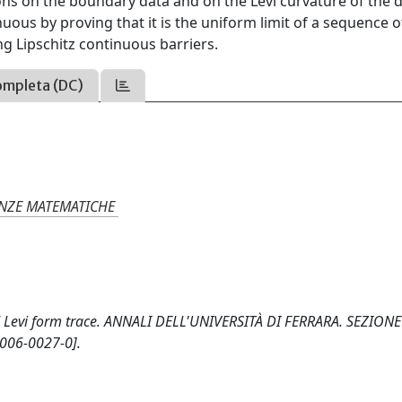
ns on the boundary data and on the Levi curvature of the 
nuous by proving that it is the uniform limit of a sequence o
ing Lipschitz continuous barriers.
ompleta (DC)
IENZE MATEMATICHE
d Levi form trace. ANNALI DELL'UNIVERSITÀ DI FERRARA. SEZIONE
006-0027-0].