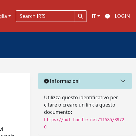
glia
IT
LOGIN
Informazioni
Utilizza questo identificativo per
citare o creare un link a questo
documento:
https://hdl.handle.net/11585/3972
0
vi