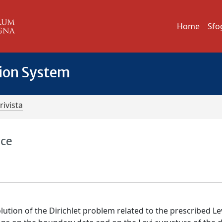
Home
Sfo
tion System
rivista
ace
ution of the Dirichlet problem related to the prescribed Le