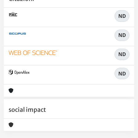
ND
ND
ND
ND
social impact