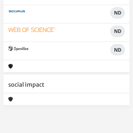
ND
ND
ND
social impact