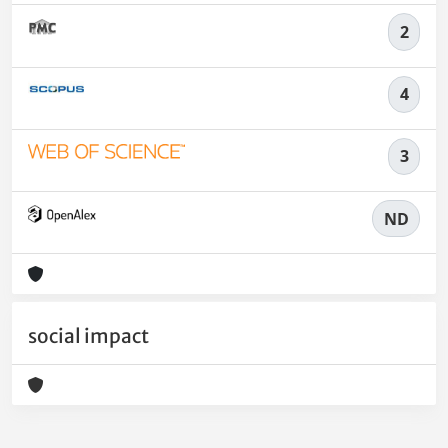
2
4
3
ND
social impact