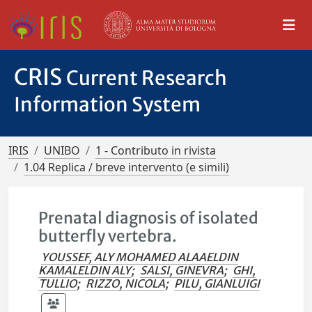
CRIS
Current Research
Information System
IRIS
UNIBO
1 - Contributo in rivista
1.04 Replica / breve intervento (e simili)
Prenatal diagnosis of isolated
butterfly vertebra.
YOUSSEF, ALY MOHAMED ALAAELDIN
KAMALELDIN ALY
;
SALSI, GINEVRA
;
GHI,
TULLIO
;
RIZZO, NICOLA
;
PILU, GIANLUIGI