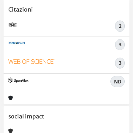
Citazioni
2
3
3
ND
social impact