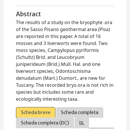
Abstract
The results of a study on the bryophyte .ora
of the Sasso Pisano geothermal area (Pisa)
are reported in this paper. A total of 16
mosses and 3 liverworts were found. Two
moss species, Campylopus pyriformis
(Schultz) Brid. and Leucobryum
juniperideum (Brid.) Müll. Hal. and one
liverwort species, Odontoschisma
denudatum (Mart.) Dumort., are new for
Tuscany. The recorded bryo.ora is not rich in
species but includes some rare and
ecologically interesting taxa.
Scheda breve
Scheda completa
Scheda completa (DC)