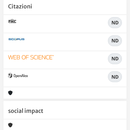
Citazioni
ND
ND
ND
ND
social impact