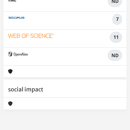
ND
7
11
ND
social impact