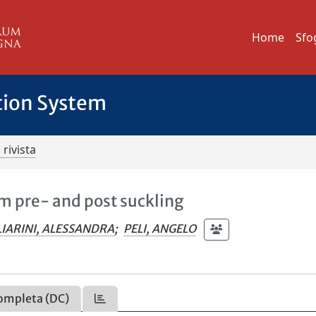
Home
Sfo
tion System
 rivista
um pre- and post suckling
IARINI, ALESSANDRA
;
PELI, ANGELO
ompleta (DC)