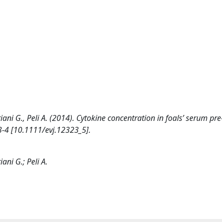
driani G., Peli A. (2014). Cytokine concentration in foals’ serum pr
-4 [10.1111/evj.12323_5].
iani G.; Peli A.