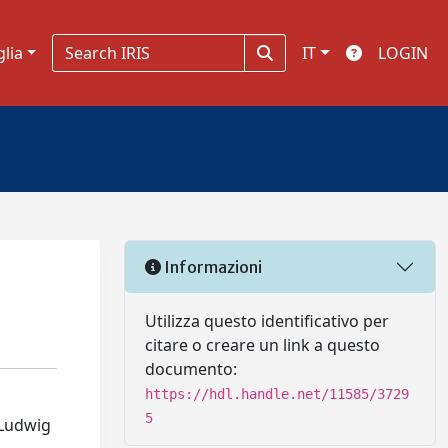
glia
IT
LOGIN
Informazioni
Utilizza questo identificativo per
citare o creare un link a questo
documento:
https://hdl.handle.net/11585/3729
5
 Ludwig