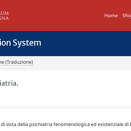
Home
Sfo
tion System
me (Traduzione)
iatria.
 di vista della psichiatria fenomenologica ed esistenziale di