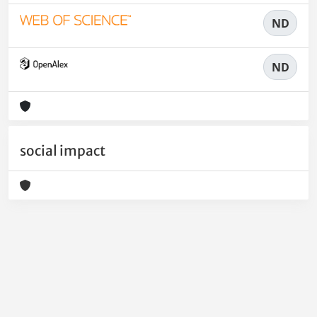
ND
ND
social impact
Powered by
IRIS
-
about IRIS
-