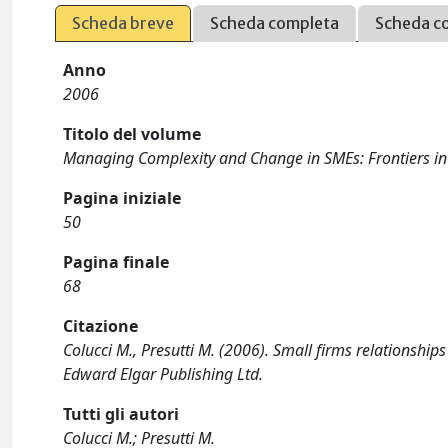
Scheda breve
Scheda completa
Scheda c
Anno
2006
Titolo del volume
Managing Complexity and Change in SMEs: Frontiers i
Pagina iniziale
50
Pagina finale
68
Citazione
Colucci M., Presutti M. (2006). Small firms relationshi
Edward Elgar Publishing Ltd.
Tutti gli autori
Colucci M.; Presutti M.