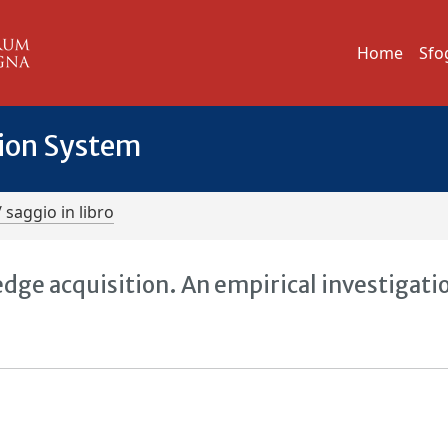
Home
Sfo
tion System
/ saggio in libro
dge acquisition. An empirical investigati