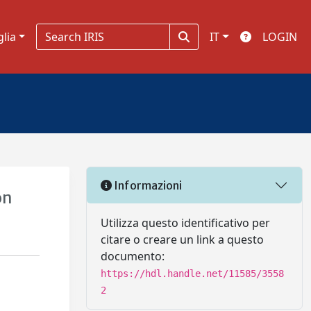
glia
IT
LOGIN
Informazioni
on
Utilizza questo identificativo per
citare o creare un link a questo
documento:
https://hdl.handle.net/11585/3558
2