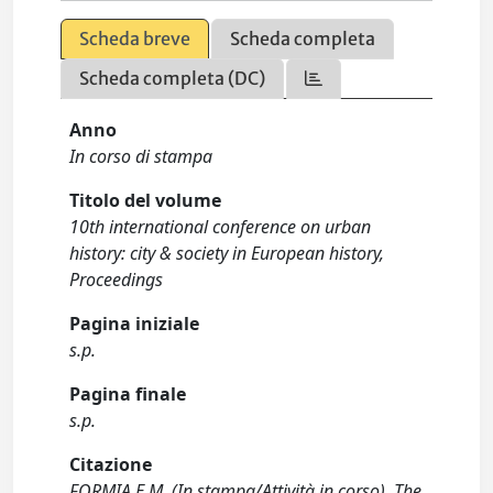
Scheda breve
Scheda completa
Scheda completa (DC)
Anno
In corso di stampa
Titolo del volume
10th international conference on urban
history: city & society in European history,
Proceedings
Pagina iniziale
s.p.
Pagina finale
s.p.
Citazione
FORMIA E.M. (In stampa/Attività in corso). The