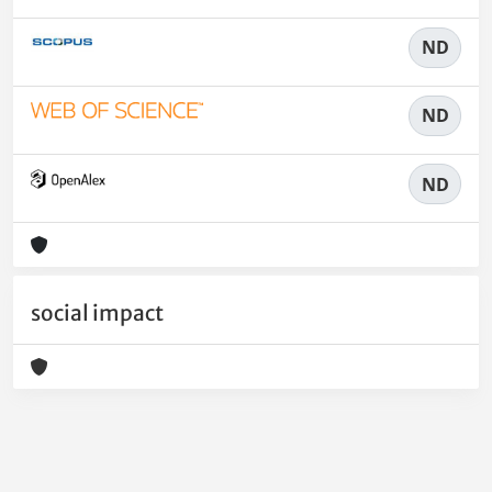
ND
ND
ND
social impact