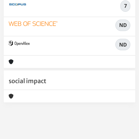
7
ND
ND
social impact