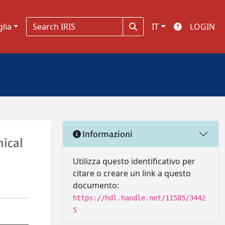
glia
IT
LOGIN
Informazioni
mical
Utilizza questo identificativo per
citare o creare un link a questo
documento:
https://hdl.handle.net/11585/3442
5