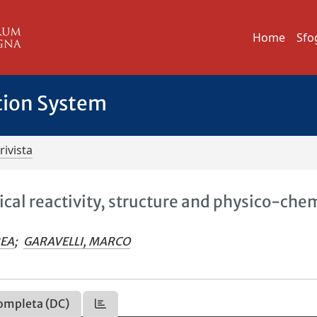
Home
Sfo
tion System
rivista
al reactivity, structure and physico-che
REA
;
GARAVELLI, MARCO
ompleta (DC)