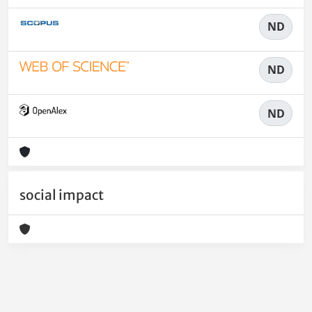
ND
ND
ND
social impact