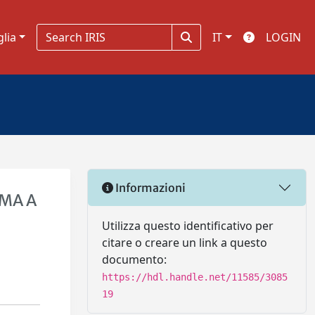
glia
IT
LOGIN
Informazioni
SMA A
Utilizza questo identificativo per
citare o creare un link a questo
documento:
https://hdl.handle.net/11585/3085
19