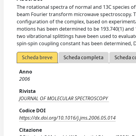
The rotational spectra of normal and 13C species 
beam Fourier transform microwave spectroscopy. Th
configuration of the complex, based on experimental
motions has been determined to be 193.740(1) and 1
two vibrational splittings have been used to evaluate
spin-spin coupling constant has been determined, D
Scheda breve
Scheda completa
Scheda c
Anno
2006
Rivista
JOURNAL OF MOLECULAR SPECTROSCOPY
Codice DOI
https://dx.doi.org/10.1016/j.jms.2006.05.014
Citazione