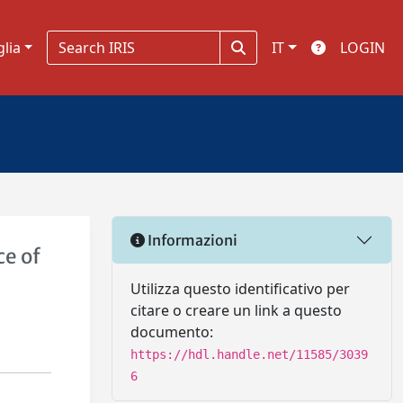
glia
IT
LOGIN
Informazioni
ce of
Utilizza questo identificativo per
citare o creare un link a questo
documento:
https://hdl.handle.net/11585/3039
6