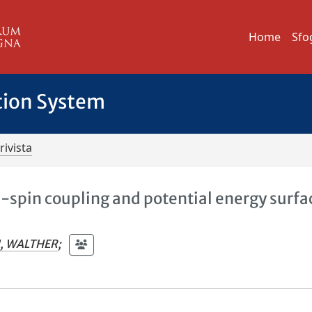
Home
Sfo
tion System
rivista
-spin coupling and potential energy surfa
, WALTHER
;