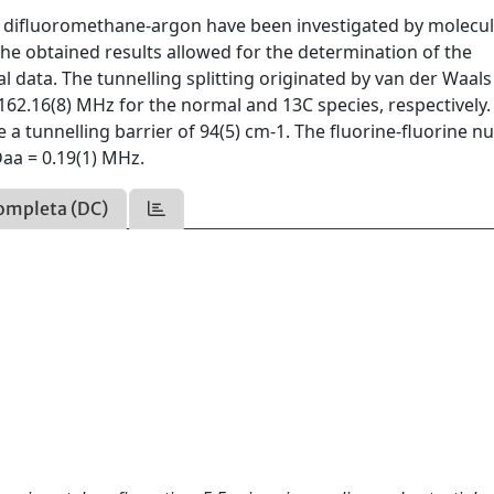
of difluoromethane-argon have been investigated by molecu
e obtained results allowed for the determination of the
 data. The tunnelling splitting originated by van der Waals
62.16(8) MHz for the normal and 13C species, respectively.
 a tunnelling barrier of 94(5) cm-1. The fluorine-fluorine n
aa = 0.19(1) MHz.
ompleta (DC)