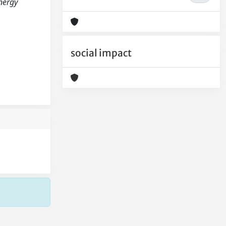
energy
social impact