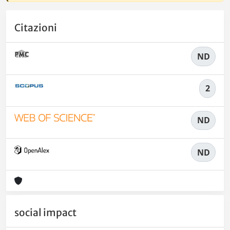
Citazioni
ND
2
ND
ND
social impact