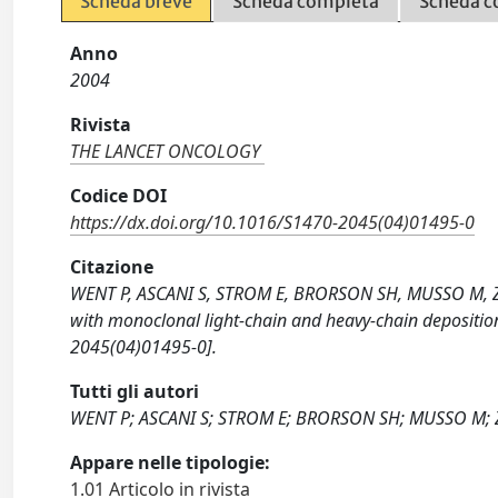
Scheda breve
Scheda completa
Scheda c
Anno
2004
Rivista
THE LANCET ONCOLOGY
Codice DOI
https://dx.doi.org/10.1016/S1470-2045(04)01495-0
Citazione
WENT P, ASCANI S, STROM E, BRORSON SH, MUSSO M, ZIN
with monoclonal light-chain and heavy-chain deposit
2045(04)01495-0].
Tutti gli autori
WENT P; ASCANI S; STROM E; BRORSON SH; MUSSO M; ZI
Appare nelle tipologie:
1.01 Articolo in rivista