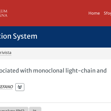
Home
Sfo
tion System
rivista
ciated with monoclonal light-chain and
STEFANO