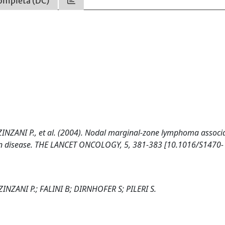
ompleta (DC)
ZANI P., et al. (2004). Nodal marginal-zone lymphoma associ
ion disease. THE LANCET ONCOLOGY, 5, 381-383 [10.1016/S1470-
NZANI P.; FALINI B; DIRNHOFER S; PILERI S.