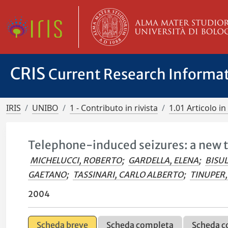
CRIS
Current Research Informa
IRIS
UNIBO
1 - Contributo in rivista
1.01 Articolo in 
Telephone-induced seizures: a new ty
MICHELUCCI, ROBERTO
;
GARDELLA, ELENA
;
BISUL
GAETANO
;
TASSINARI, CARLO ALBERTO
;
TINUPER,
2004
Scheda breve
Scheda completa
Scheda c