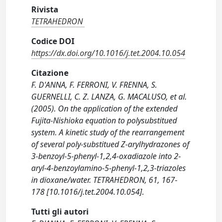
Rivista
TETRAHEDRON
Codice DOI
https://dx.doi.org/10.1016/j.tet.2004.10.054
Citazione
F. D'ANNA, F. FERRONI, V. FRENNA, S.
GUERNELLI, C. Z. LANZA, G. MACALUSO, et al.
(2005). On the application of the extended
Fujita-Nishioka equation to polysubstitued
system. A kinetic study of the rearrangement
of several poly-substitued Z-arylhydrazones of
3-benzoyl-5-phenyl-1,2,4-oxadiazole into 2-
aryl-4-benzoylamino-5-phenyl-1,2,3-triazoles
in dioxane/water. TETRAHEDRON, 61, 167-
178 [10.1016/j.tet.2004.10.054].
Tutti gli autori