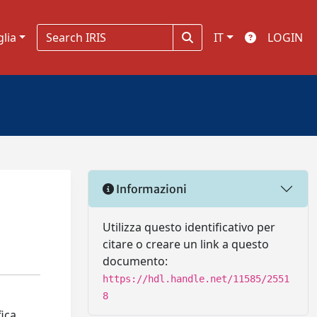
glia
IT
LOGIN
Informazioni
Utilizza questo identificativo per
citare o creare un link a questo
documento:
https://hdl.handle.net/11585/2551
8
fica