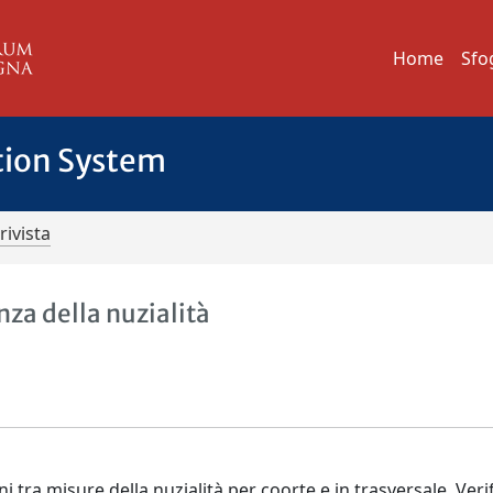
Home
Sfo
tion System
rivista
nza della nuzialità
i tra misure della nuzialità per coorte e in trasversale. Veri