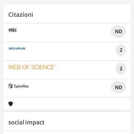
Citazioni
ND
2
2
ND
social impact