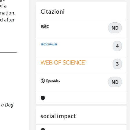
f a
Citazioni
mation.
d after
ND
4
3
ND
n a Dog
social impact