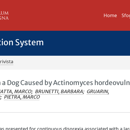
Home
Sfo
tion System
rivista
 a Dog Caused by Actinomyces hordeovuln
ATTA, MARCO
;
BRUNETTI, BARBARA
;
GRUARIN,
O
;
PIETRA, MARCO
as presented for continuous disorexia associated with a la