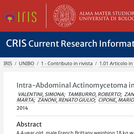
CRIS
Current Research Informa
IRIS
UNIBO
1 - Contributo in rivista
1.01 Articolo in 
Intra-Abdominal Actinomycetoma in
VALENTINI, SIMONA
;
TAMBURRO, ROBERTO
;
ZAN
MARTA
;
ZANONI, RENATO GIULIO
;
CIPONE, MARI
2014
Abstract
A 4-year-old, male French Brittany weighing 18 kg w