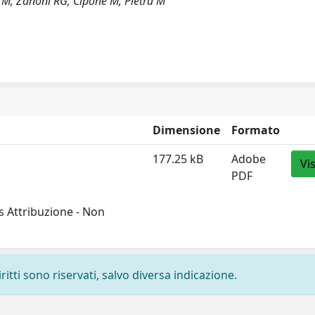
n M; Zanoni RG; Cipone M; Pietra M
Dimensione
Formato
177.25 kB
Adobe
Vi
PDF
 Attribuzione - Non
ritti sono riservati, salvo diversa indicazione.