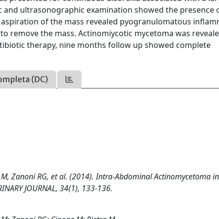
c and ultrasonographic examination showed the presence o
e aspiration of the mass revealed pyogranulomatous inflam
 to remove the mass. Actinomiycotic mycetoma was reveale
ntibiotic therapy, nine months follow up showed complete
ompleta (DC)
n M, Zanoni RG, et al. (2014). Intra-Abdominal Actinomycetoma i
RINARY JOURNAL, 34(1), 133-136.