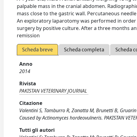
palpable mass in the cranial abdomen. Radiographi
mass close to the gastric wall. Percutaneous needl
An exploratory laparotomy was performed in order
surgery by positive culture. After a three months a
remission
Scheda breve
Scheda completa
Scheda c
Anno
2014
Rivista
PAKISTAN VETERINARY JOURNAL
Citazione
Valentini S, Tamburro R, Zanatta M, Brunetti B, Gruari
Caused by Actinomyces hordeovulneris. PAKISTAN VETE
Tutti gli autori