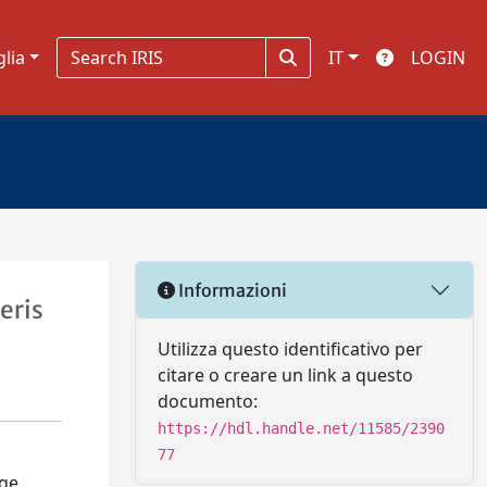
glia
IT
LOGIN
Informazioni
eris
Utilizza questo identificativo per
citare o creare un link a questo
documento:
https://hdl.handle.net/11585/2390
77
rge