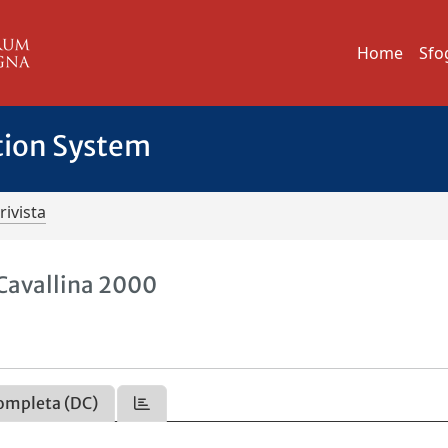
Home
Sfo
tion System
rivista
e Cavallina 2000
ompleta (DC)