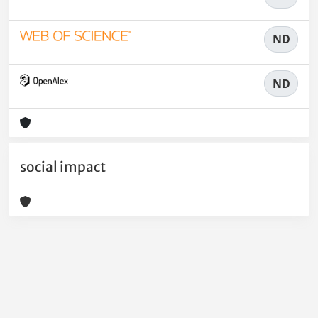
ND
ND
social impact