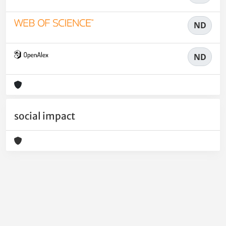
ND
ND
social impact