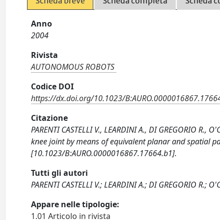
Scheda breve
Scheda completa
Scheda c
Anno
2004
Rivista
AUTONOMOUS ROBOTS
Codice DOI
https://dx.doi.org/10.1023/B:AURO.0000016867.1766
Citazione
PARENTI CASTELLI V., LEARDINI A., DI GREGORIO R., O'
knee joint by means of equivalent planar and spati
[10.1023/B:AURO.0000016867.17664.b1].
Tutti gli autori
PARENTI CASTELLI V.; LEARDINI A.; DI GREGORIO R.; O
Appare nelle tipologie:
1.01 Articolo in rivista