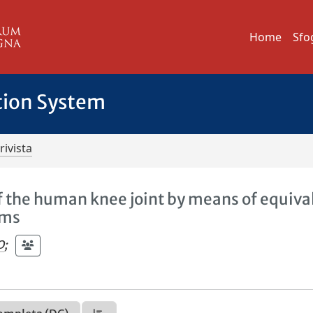
Home
Sfo
tion System
rivista
f the human knee joint by means of equiva
sms
O
;