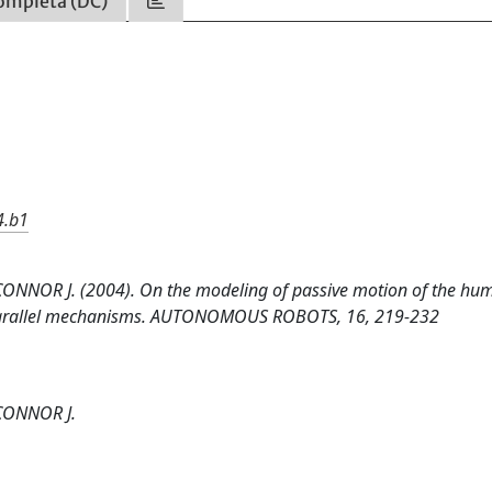
ompleta (DC)
4.b1
CONNOR J. (2004). On the modeling of passive motion of the hu
al parallel mechanisms. AUTONOMOUS ROBOTS, 16, 219-232
'CONNOR J.