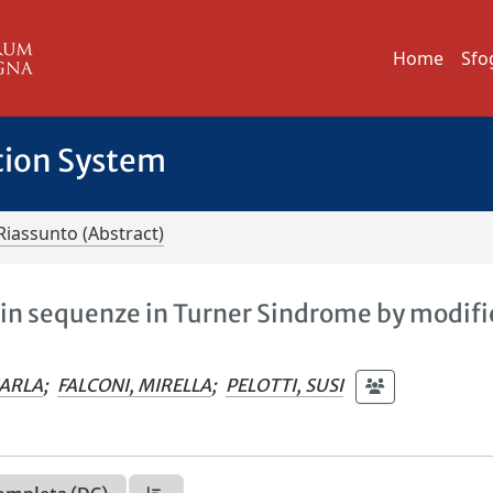
Home
Sfo
tion System
Riassunto (Abstract)
nin sequenze in Turner Sindrome by modif
CARLA
;
FALCONI, MIRELLA
;
PELOTTI, SUSI