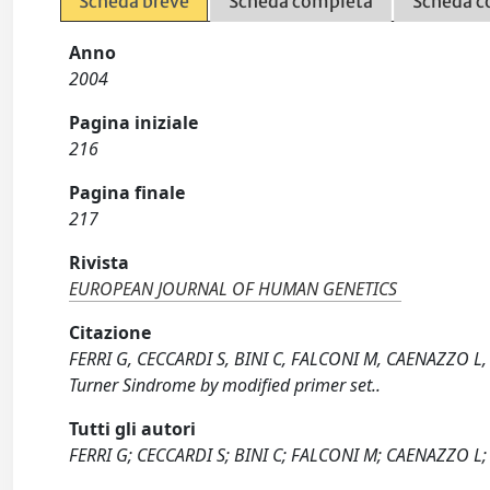
Scheda breve
Scheda completa
Scheda c
Anno
2004
Pagina iniziale
216
Pagina finale
217
Rivista
EUROPEAN JOURNAL OF HUMAN GENETICS
Citazione
FERRI G, CECCARDI S, BINI C, FALCONI M, CAENAZZO L, P
Turner Sindrome by modified primer set..
Tutti gli autori
FERRI G; CECCARDI S; BINI C; FALCONI M; CAENAZZO L;