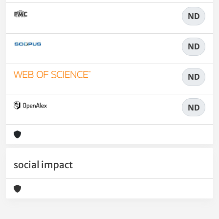
ND
ND
ND
ND
social impact