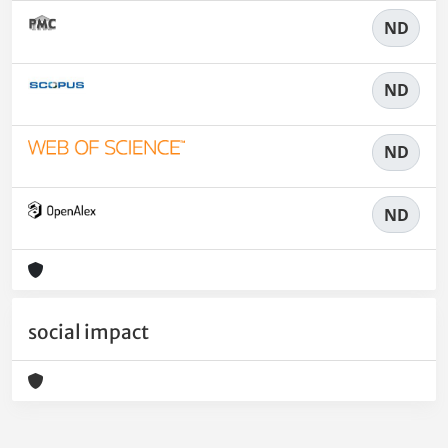
ND
ND
ND
ND
social impact