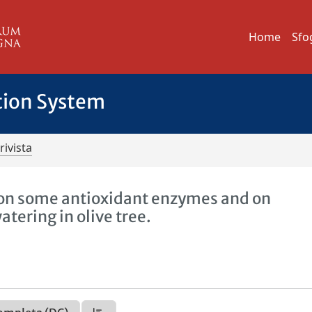
Home
Sfo
tion System
rivista
ls on some antioxidant enzymes and on
ering in olive tree.