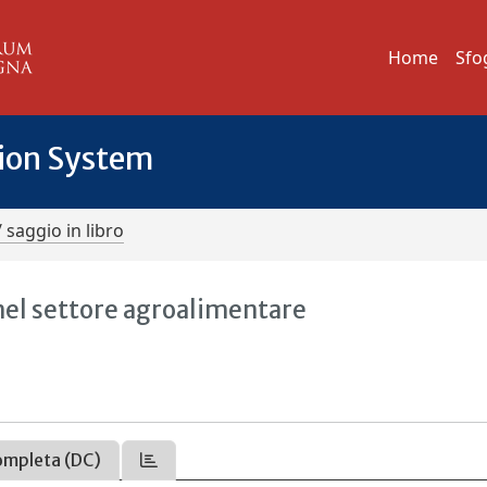
Home
Sfo
tion System
/ saggio in libro
nel settore agroalimentare
ompleta (DC)