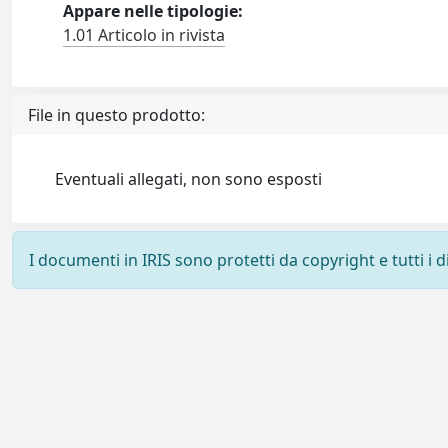
Appare nelle tipologie:
1.01 Articolo in rivista
File in questo prodotto:
Eventuali allegati, non sono esposti
I documenti in IRIS sono protetti da copyright e tutti i di
Powered by
IRIS
-
about IRIS
-
Utilizzo dei cookie
-