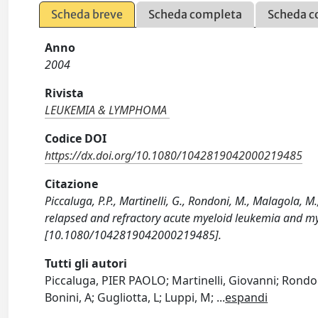
Scheda breve
Scheda completa
Scheda c
Anno
2004
Rivista
LEUKEMIA & LYMPHOMA
Codice DOI
https://dx.doi.org/10.1080/1042819042000219485
Citazione
Piccaluga, P.P., Martinelli, G., Rondoni, M., Malagola, M
relapsed and refractory acute myeloid leukemia and
[10.1080/1042819042000219485].
Tutti gli autori
Piccaluga, PIER PAOLO; Martinelli, Giovanni; Rondoni
Bonini, A; Gugliotta, L; Luppi, M;
...
espandi