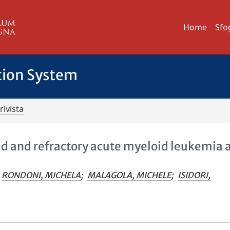
Home
Sfo
tion System
rivista
 and refractory acute myeloid leukemia 
RONDONI, MICHELA
;
MALAGOLA, MICHELE
;
ISIDORI,