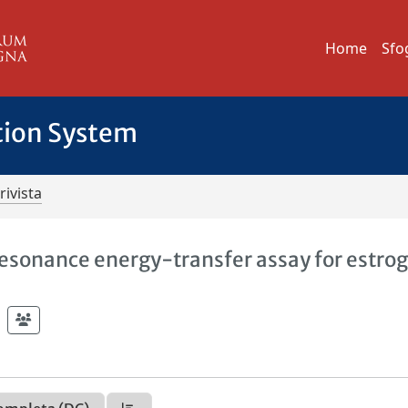
Home
Sfo
tion System
rivista
esonance energy-transfer assay for estro