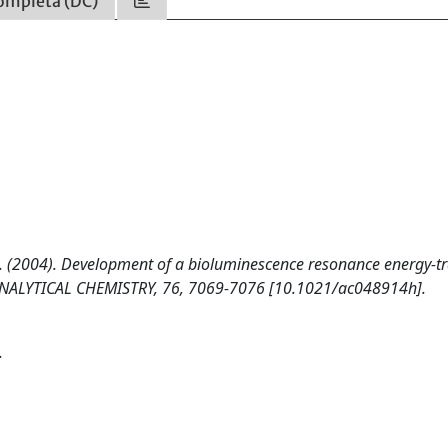
ompleta (DC)
. (2004). Development of a bioluminescence resonance energy-tr
. ANALYTICAL CHEMISTRY, 76, 7069-7076 [10.1021/ac048914h].
.