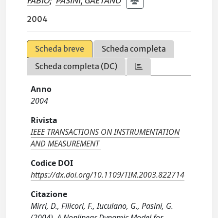
FABIO
;
PASINI, GAETANO
2004
Scheda breve
Scheda completa
Scheda completa (DC)
Anno
2004
Rivista
IEEE TRANSACTIONS ON INSTRUMENTATION
AND MEASUREMENT
Codice DOI
https://dx.doi.org/10.1109/TIM.2003.822714
Citazione
Mirri, D., Filicori, F., Iuculano, G., Pasini, G.
(2004). A Nonlinear Dynamic Model for